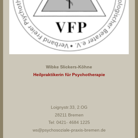
Wibke Slickers-Köhne
Heilpraktikerin für Psychotherapie
Loignystr.33, 2.OG
28211 Bremen
Tel: 0421- 4684 1225
ws@psychosoziale-praxis-bremen.de